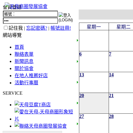
會員登錄
星期一
星期二
記住我 |
忘記密碼?
|
帳號註冊!
網站導覽
首頁
6
7
聯絡表單
新聞訊息
關於協會
13
14
在地人推薦好店
活動行事曆
SERVICE
20
21
27
28