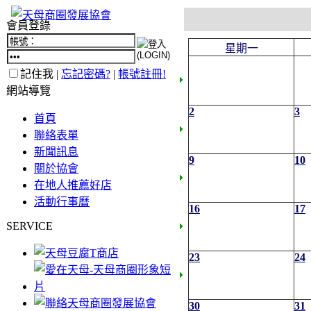
會員登錄
星期一
記住我 |
忘記密碼?
|
帳號註冊!
網站導覽
2
3
首頁
聯絡表單
新聞訊息
9
10
關於協會
在地人推薦好店
活動行事曆
16
17
SERVICE
23
24
30
31