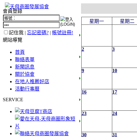
會員登錄
星期一
星期二
記住我 |
忘記密碼?
|
帳號註冊!
網站導覽
2
3
首頁
聯絡表單
新聞訊息
9
10
關於協會
在地人推薦好店
活動行事曆
16
17
SERVICE
23
24
30
31