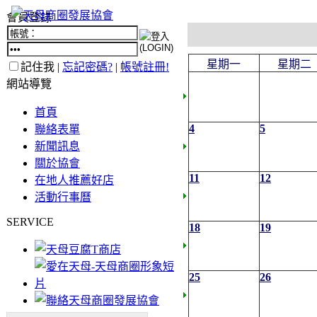
會員登錄
星期一
星期二
記住我 |
忘記密碼?
|
帳號註冊!
網站導覽
首頁
4
5
聯絡表單
新聞訊息
關於協會
11
12
在地人推薦好店
活動行事曆
SERVICE
18
19
25
26