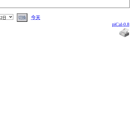
今天
piCal-0.8