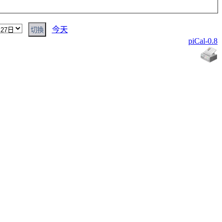
今天
piCal-0.8