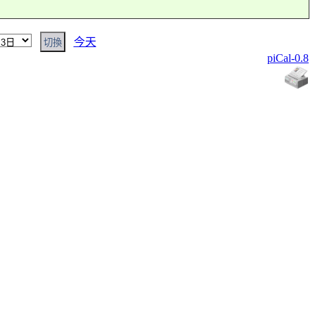
今天
piCal-0.8