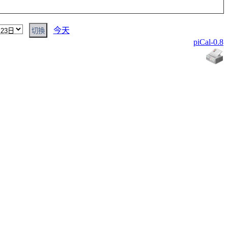
今天
piCal-0.8