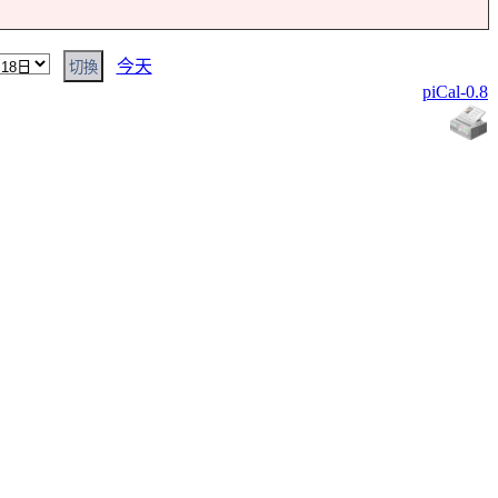
今天
piCal-0.8