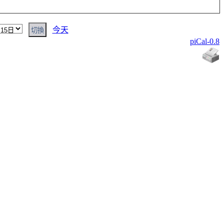
今天
piCal-0.8