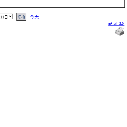
今天
piCal-0.8