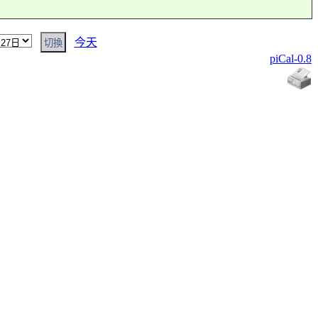
今天
piCal-0.8