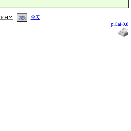
今天
piCal-0.8