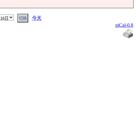
今天
piCal-0.8