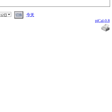
今天
piCal-0.8