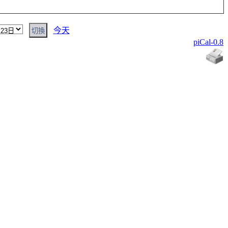
今天
piCal-0.8