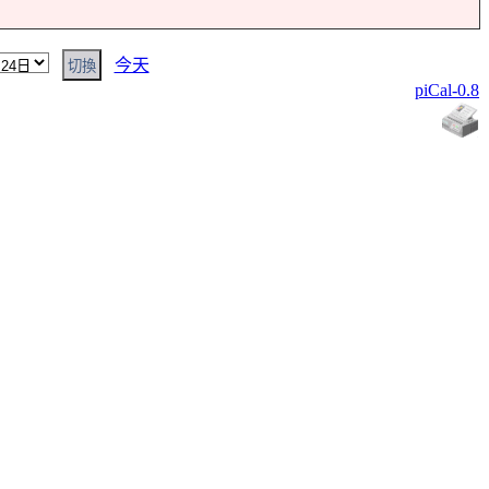
今天
piCal-0.8