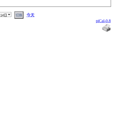
今天
piCal-0.8