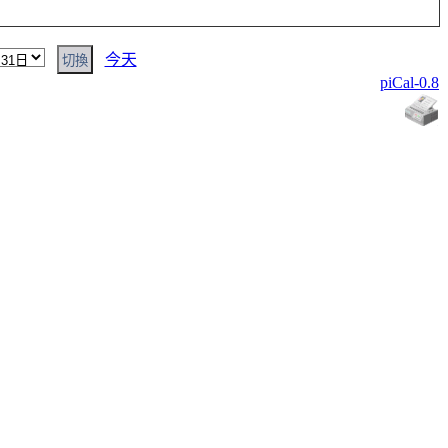
今天
piCal-0.8