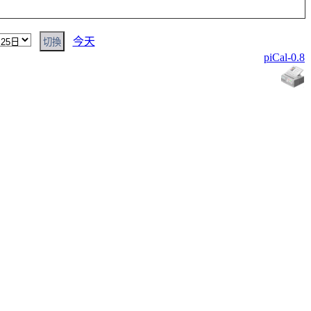
今天
piCal-0.8