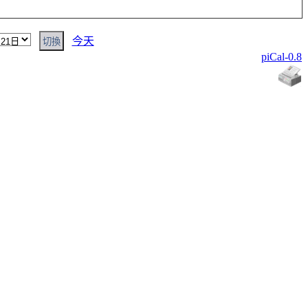
今天
piCal-0.8