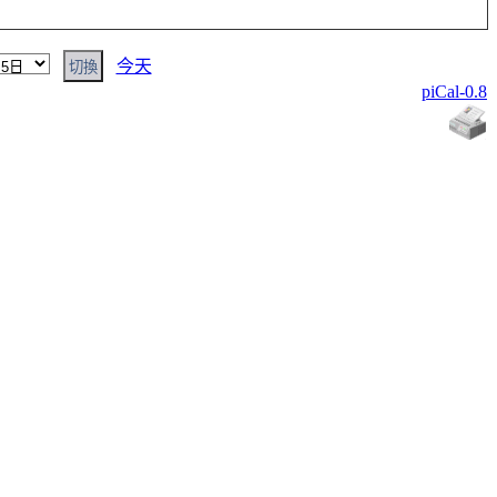
今天
piCal-0.8