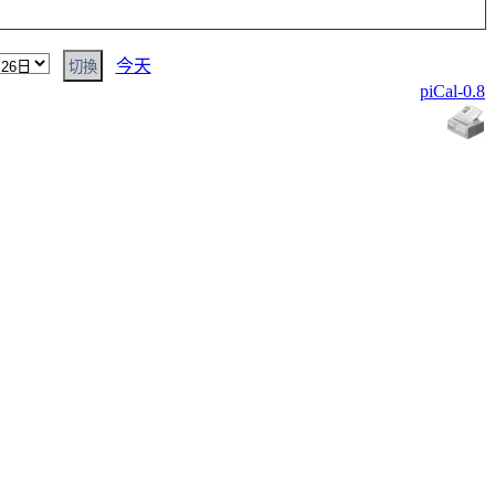
今天
piCal-0.8