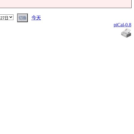
今天
piCal-0.8