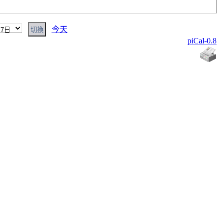
今天
piCal-0.8