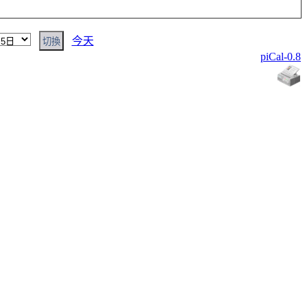
今天
piCal-0.8