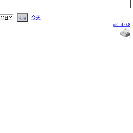
今天
piCal-0.8