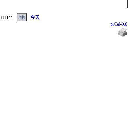
今天
piCal-0.8