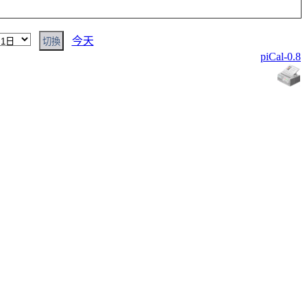
今天
piCal-0.8