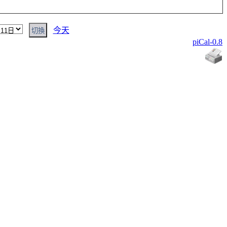
今天
piCal-0.8