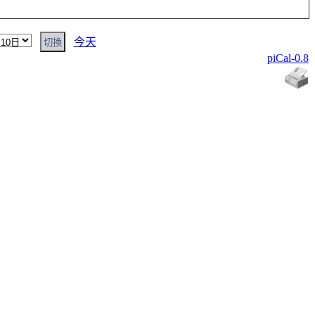
今天
piCal-0.8