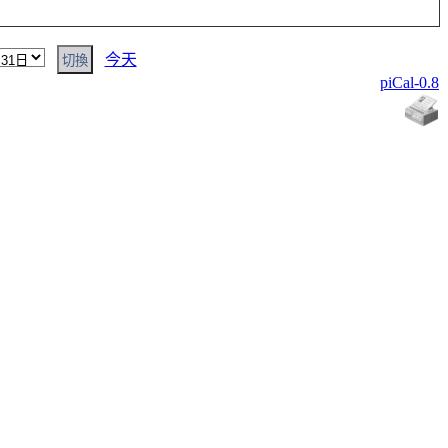
今天
piCal-0.8