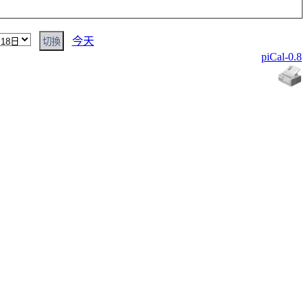
今天
piCal-0.8