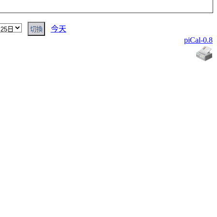
今天
piCal-0.8