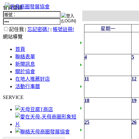
會員登錄
星期一
記住我 |
忘記密碼?
|
帳號註冊!
網站導覽
首頁
聯絡表單
4
5
新聞訊息
關於協會
11
12
在地人推薦好店
活動行事曆
SERVICE
18
19
25
26