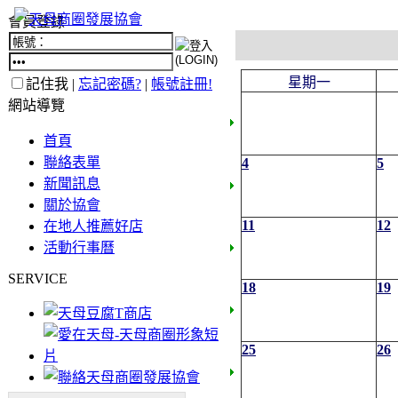
會員登錄
星期一
記住我 |
忘記密碼?
|
帳號註冊!
網站導覽
首頁
聯絡表單
4
5
新聞訊息
關於協會
11
12
在地人推薦好店
活動行事曆
SERVICE
18
19
25
26