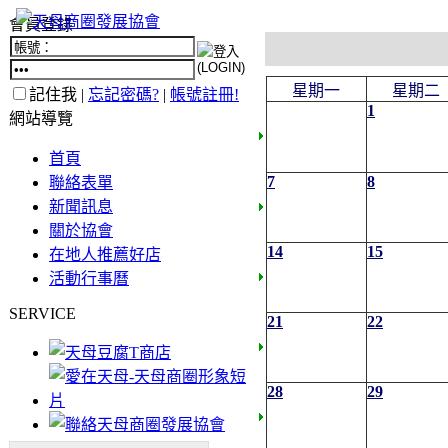
會員登錄
星期一
星期二
記住我 |
忘記密碼?
|
帳號註冊!
1
網站導覽
首頁
7
8
聯絡表單
新聞訊息
關於協會
14
15
在地人推薦好店
活動行事曆
SERVICE
21
22
28
29