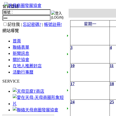
會員登錄
星期一
記住我 |
忘記密碼?
|
帳號註冊!
網站導覽
首頁
聯絡表單
3
4
新聞訊息
關於協會
10
11
在地人推薦好店
活動行事曆
SERVICE
17
18
24
25