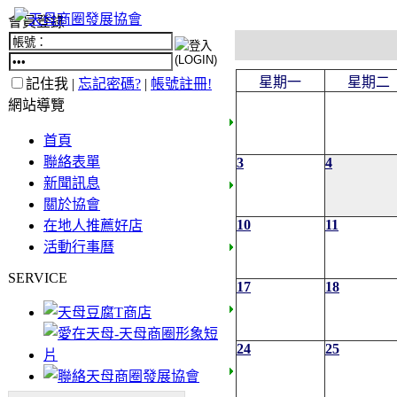
會員登錄
星期一
星期二
記住我 |
忘記密碼?
|
帳號註冊!
網站導覽
首頁
聯絡表單
3
4
新聞訊息
關於協會
10
11
在地人推薦好店
活動行事曆
SERVICE
17
18
24
25