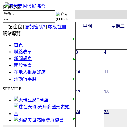
會員登錄
星期一
星期二
記住我 |
忘記密碼?
|
帳號註冊!
網站導覽
首頁
聯絡表單
3
4
新聞訊息
關於協會
10
11
在地人推薦好店
活動行事曆
SERVICE
17
18
24
25