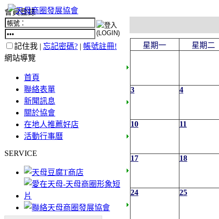
會員登錄
星期一
星期二
記住我 |
忘記密碼?
|
帳號註冊!
網站導覽
首頁
聯絡表單
3
4
新聞訊息
關於協會
10
11
在地人推薦好店
活動行事曆
SERVICE
17
18
24
25