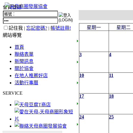
會員登錄
星期一
星期二
記住我 |
忘記密碼?
|
帳號註冊!
網站導覽
首頁
聯絡表單
3
4
新聞訊息
關於協會
10
11
在地人推薦好店
活動行事曆
SERVICE
17
18
24
25