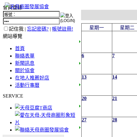
會員登錄
星期一
星期二
記住我 |
忘記密碼?
|
帳號註冊!
網站導覽
首頁
6
7
聯絡表單
新聞訊息
關於協會
13
14
在地人推薦好店
活動行事曆
SERVICE
20
21
27
28