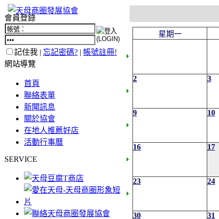
會員登錄
星期一
記住我 |
忘記密碼?
|
帳號註冊!
網站導覽
2
3
首頁
聯絡表單
新聞訊息
9
10
關於協會
在地人推薦好店
活動行事曆
16
17
SERVICE
23
24
30
31