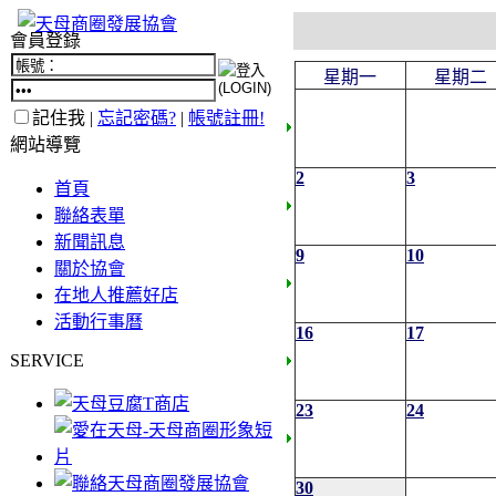
會員登錄
星期一
星期二
記住我 |
忘記密碼?
|
帳號註冊!
網站導覽
2
3
首頁
聯絡表單
新聞訊息
9
10
關於協會
在地人推薦好店
活動行事曆
16
17
SERVICE
23
24
30