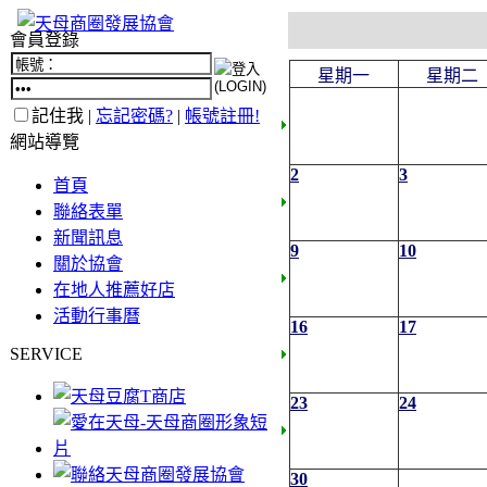
會員登錄
星期一
星期二
記住我 |
忘記密碼?
|
帳號註冊!
網站導覽
2
3
首頁
聯絡表單
新聞訊息
9
10
關於協會
在地人推薦好店
活動行事曆
16
17
SERVICE
23
24
30