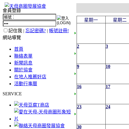
會員登錄
星期一
星期二
記住我 |
忘記密碼?
|
帳號註冊!
網站導覽
2
3
首頁
聯絡表單
新聞訊息
9
10
關於協會
在地人推薦好店
活動行事曆
16
17
SERVICE
23
24
30