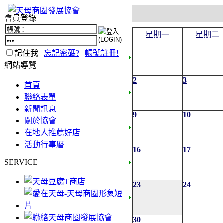
會員登錄
星期一
星期二
記住我 |
忘記密碼?
|
帳號註冊!
網站導覽
2
3
首頁
聯絡表單
新聞訊息
9
10
關於協會
在地人推薦好店
活動行事曆
16
17
SERVICE
23
24
30