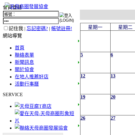
會員登錄
星期一
星期二
記住我 |
忘記密碼?
|
帳號註冊!
網站導覽
首頁
5
6
聯絡表單
新聞訊息
關於協會
12
13
在地人推薦好店
活動行事曆
SERVICE
19
20
26
27