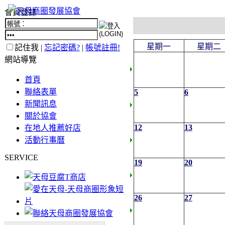
會員登錄
星期一
星期二
記住我 |
忘記密碼?
|
帳號註冊!
網站導覽
首頁
聯絡表單
5
6
新聞訊息
關於協會
12
13
在地人推薦好店
活動行事曆
SERVICE
19
20
26
27